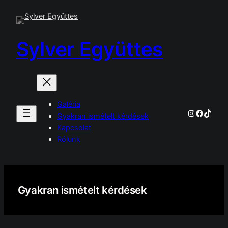
Ugrás
a
tartalomhoz
Sylver Együttes
Galéria
Instagram
Facebo
TikTo
Gyakran ismételt kérdések
Kapcsolat
Rólunk
Gyakran ismételt kérdések